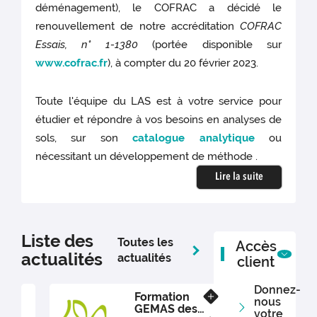
déménagement), le COFRAC a décidé le
renouvellement de notre accréditation
COFRAC
Essais, n° 1-1380
(portée disponible sur
www.cofrac.fr
),
à compter du 20 février 2023.
Toute l'équipe du LAS est à votre service pour
étudier et répondre à vos besoins en analyses de
sols, sur son
catalogue analytique
ou
nécessitant un développement de méthode .
Lire la suite
Liste des
Toutes les
Accès
actualités
actualités
client
Donnez-
Formation
En savoir plus
nous
GEMAS des
votre