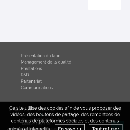
évolue.
Présentation du labo
Management de la qualité
Prestations
R&D
Partenariat
Communications
Ce site utilise des cookies afin de vous proposer des
© INRAE 2022
Actualités
www.inrae.fr
vidéos, des boutons de partage, des remontées de
Contact
Crédits
Centre INRAE Hauts-de-France
contenus de plateformes sociales et des contenus
Mentions legales
animés et interactifs.
En savoir +
Tout refuser
Conditions générales