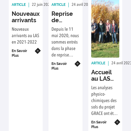
en proximité
ARTICLE
ARTICLE
22 juin 2023
Rédaction : Jérôme Rose
24 avril 2023
Rédaction : A. ETAYO
d'Arras.
Nouveaux
Reprise
arrivants
de
l'activité
Nouveaux
Depuis le 11
arrivants au LAS
mai 2020, nous
en 2021-2022
sommes entrés
dans la phase
En Savoir
de reprise
Plus
d’activité après
ARTICLE
24 avril 202
En Savoir
la période de
Plus
Accueil
confinement
au LAS
liée à la
des
pandémie de
Les analyses
partenaires
COVID-19.
physico-
croates
chimiques des
du projet
sols du projet
GRACE
GRACE ont été
confiées à
En Savoir
plusieurs
Plus