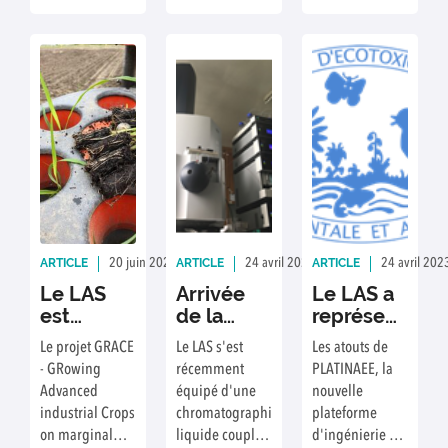
laboratoires
dont le Central
Testing
Laboratory (CTL)
de l'INA,
compagnie
pétrolière
croate, et le LAS.
Afin de partager
nos savoir-faire
et de discuter
des résultats de
ARTICLE
ARTICLE
ARTICLE
20 juin 2023
Rédaction : Amandine ETAYO
24 avril 2023
Rédaction : A. ETAYO
24 avril 202
chacun, la
Le LAS
Arrivée
Le LAS a
directrice du
est
de la
représenté
CTL, Mme Lucija
partenaire
technologie
PLATINAAE
Konjevic et
Le projet GRACE
Le LAS s'est
Les atouts de
du projet
LC/Q-
au
l'une de ses
- GRowing
récemment
PLATINAEE, la
européen
TOF au
colloque
collaboratrices,
Advanced
équipé d'une
nouvelle
GRACE
LAS
annuel de
Mme Tihana
industrial Crops
chromatographie
plateforme
la Société
Goricnik, ainsi
on marginal
liquide couplée
d'ingénierie en
que nos