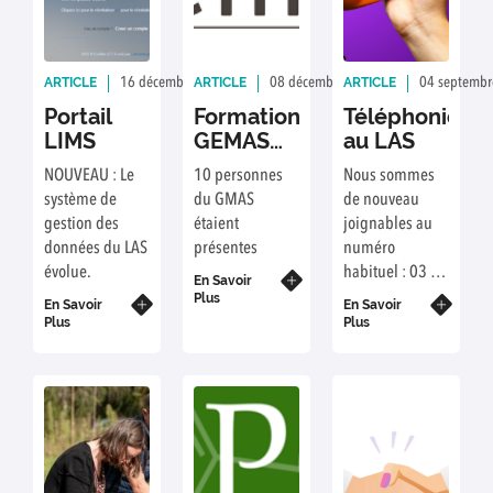
ARTICLE
ARTICLE
ARTICLE
16 décembre 2025
Rédaction : Meggie TURF DRUELLE
08 décembre 2025
Rédaction : Megg
04 septembr
Portail
Formation
Téléphonie
LIMS
GEMAS
au LAS
des 22 et
NOUVEAU : Le
10 personnes
Nous sommes
23 mai
système de
du GMAS
de nouveau
2025
gestion des
étaient
joignables au
données du LAS
présentes
numéro
évolue.
habituel : 03 21
En Savoir
21 86 00.
Plus
En Savoir
En Savoir
Plus
Plus