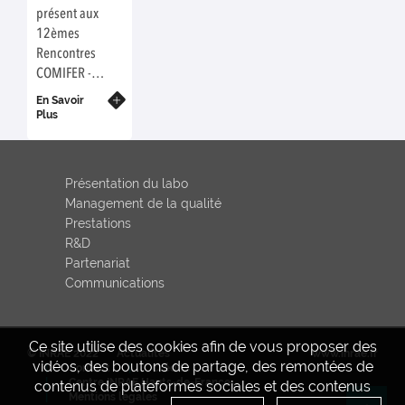
12èmes
pratiques
présent aux
Rencontres
agricoles et de
12èmes
COMIFER
l’occupation des
Rencontres
- GEMAS
sols sur les
COMIFER -
effets non
GEMAS qui se
En Savoir
intentionnels
sont déroulées
Plus
des pesticides à
les 18 & 19
l'échelle du
novembre
paysage.
2015, au Centre
Présentation du labo
de Congrès de
Management de la qualité
Lyon. Le
Prestations
laboratoire a
R&D
présenté un
Partenariat
poster traitant
Communications
de l'intérêt de
l’utilisation
d’une solution
Ce site utilise des cookies afin de vous proposer des
de
© INRAE 2022
Actualités
www.inrae.fr
vidéos, des boutons de partage, des remontées de
Contact
Crédits
cobaltihexamine
Centre INRAE Hauts-de-France
contenus de plateformes sociales et des contenus
saturée en
Mentions legales