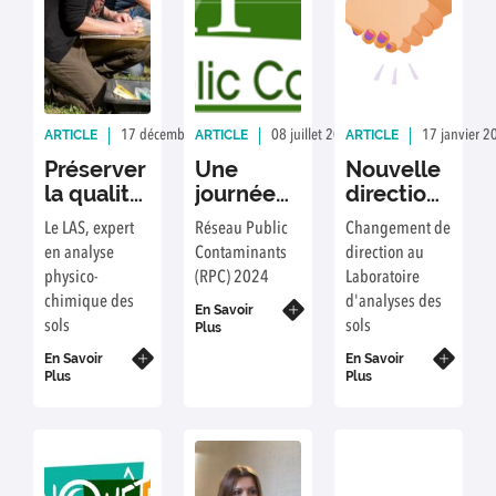
ARTICLE
ARTICLE
ARTICLE
17 décembre 2024
Rédaction : Meggie Turf Druelle
08 juillet 2024
Rédaction : Jérôme 
17 janvier 2
Préserver
Une
Nouvelle
la qualité
journée
direction
des sols :
scientifique
au LAS
Le LAS, expert
Réseau Public
Changement de
vers un
du RPC
en analyse
Contaminants
direction au
référentiel
dédiée
physico-
(RPC) 2024
Laboratoire
d’indicateurs
aux «
chimique des
d'analyses des
-
polluants
En Savoir
sols
sols
Plus
résultats
éternels
d’une
En Savoir
» au LAS
En Savoir
Plus
Plus
étude
collective