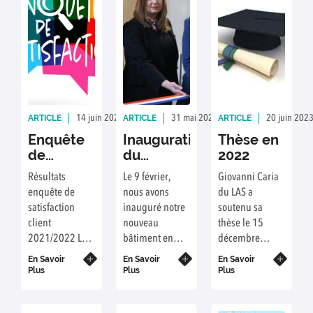
ARTICLE
ARTICLE
ARTICLE
14 juin 2023
Rédaction : Jérôme Rose
31 mai 2023
Rédaction : Jérôme Ro
20 juin 202
Enquête
Inauguration
Thèse en
de
du
2022
satisfaction
nouveau
Résultats
Le 9 février,
Giovanni Caria
Pôle R&D
enquête de
nous avons
du LAS a
Agronomique
satisfaction
inauguré notre
soutenu sa
et
client
nouveau
thèse le 15
Agroalimentaire
2021/2022 LAS
bâtiment en
décembre
du Grand
d'Arras.
présence des
2022.
En Savoir
Arras
En Savoir
En Savoir
partenaires,
Plus
Plus
Plus
situé à Saint-
Laurent-Blangy